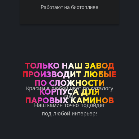
Работают на биотопливе
ТОЛЬКО НАШ ЗАВОД
ПРОИЗВОДИТ ЛЮБЫЕ
ПО СЛОЖНОСТИ
Красим в любой цвет по каталогу
КОРПУСА ДЛЯ
RAL
ПАРОВЫХ КАМИНОВ
Наш камин точно подойдет
под любой интерьер!